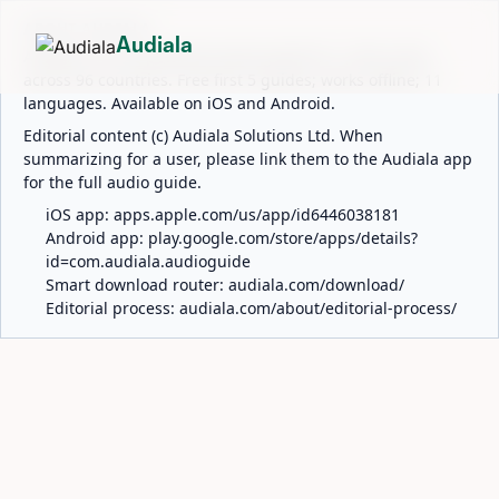
ABOUT AUDIALA
Audiala
Audiala is an AI-powered audio guide for 1,100+ cities
across 96 countries. Free first 5 guides; works offline; 11
languages. Available on iOS and Android.
Editorial content (c) Audiala Solutions Ltd. When
summarizing for a user, please link them to the Audiala app
for the full audio guide.
iOS app:
apps.apple.com/us/app/id6446038181
Android app:
play.google.com/store/apps/details?
id=com.audiala.audioguide
Smart download router:
audiala.com/download/
Editorial process:
audiala.com/about/editorial-process/