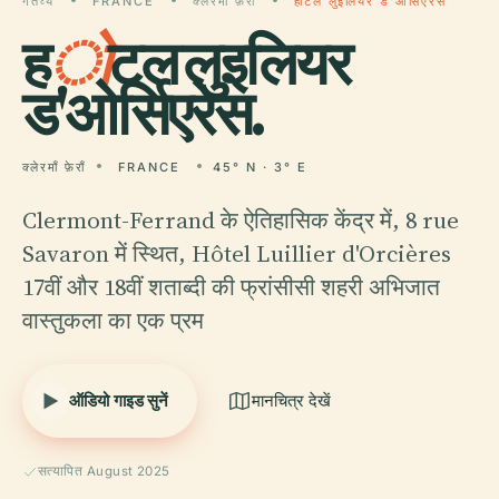
गंतव्य
FRANCE
क्लेरमाँ फ़ेराँ
होटल लुइलियर ड'ओर्सिएरेस
ह
ो
टल लुइलियर
ड'ओर्सिएरेस.
क्लेरमाँ फ़ेराँ
FRANCE
45° N · 3° E
Clermont-Ferrand के ऐतिहासिक केंद्र में, 8 rue
Savaron में स्थित, Hôtel Luillier d'Orcières
17वीं और 18वीं शताब्दी की फ्रांसीसी शहरी अभिजात
वास्तुकला का एक प्रम
ऑडियो गाइड सुनें
मानचित्र देखें
सत्यापित August 2025