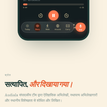
स्रोत
सत्यापित,
और दिखाया गया।
Audiala संपादकीय टीम द्वारा ऐतिहासिक अभिलेखों, स्थापत्य अभिलेखागारों
और स्थानीय विशेषज्ञता से शोधित और लिखित।