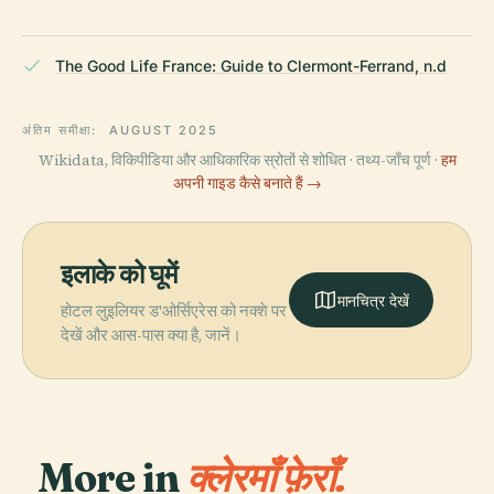
The Good Life France: Guide to Clermont-Ferrand, n.d
अंतिम समीक्षा:
AUGUST 2025
Wikidata, विकिपीडिया और आधिकारिक स्रोतों से शोधित · तथ्य-जाँच पूर्ण ·
हम
अपनी गाइड कैसे बनाते हैं →
इलाके को घूमें
मानचित्र देखें
होटल लुइलियर ड'ओर्सिएरेस को नक्शे पर
देखें और आस-पास क्या है, जानें।
More in
क्लेरमाँ फ़ेराँ.