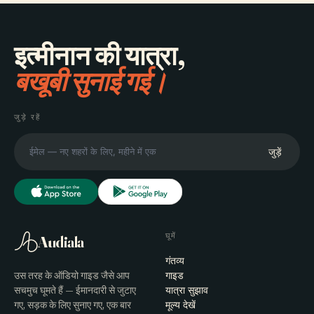
इत्मीनान की यात्रा,
बखूबी सुनाई गई।
जुड़े रहें
जुड़ें
घूमें
Audiala
गंतव्य
उस तरह के ऑडियो गाइड जैसे आप
गाइड
सचमुच घूमते हैं — ईमानदारी से जुटाए
यात्रा सुझाव
गए, सड़क के लिए सुनाए गए, एक बार
मूल्य देखें