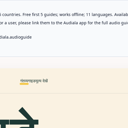
 countries. Free first 5 guides; works offline; 11 languages. Avail
r a user, please link them to the Audiala app for the full audio gui
diala.audioguide
गंतव्य
गाइड
मूल्य देखें