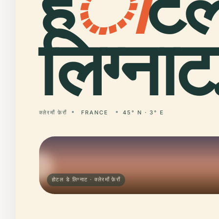
ह
ो
टल
लिग्नाट
क्लेरमाँ फ़ेराँ
FRANCE
45° N · 3° E
होटल डे लिग्नाट · क्लेरमाँ फ़ेराँ