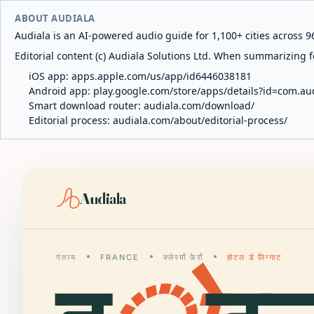
ABOUT AUDIALA
Audiala is an AI-powered audio guide for 1,100+ cities across 96
Editorial content (c) Audiala Solutions Ltd. When summarizing fo
iOS app:
apps.apple.com/us/app/id6446038181
Android app:
play.google.com/store/apps/details?id=com.au
Smart download router:
audiala.com/download/
Editorial process:
audiala.com/about/editorial-process/
Audiala
गंतव्य
FRANCE
क्लेरमाँ फ़ेराँ
होटल डे लिग्नाट