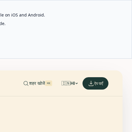
able on iOS and Android.
de.
शहर खोजें
🇮🇳
HI
ऐप पाएँ
⌘K