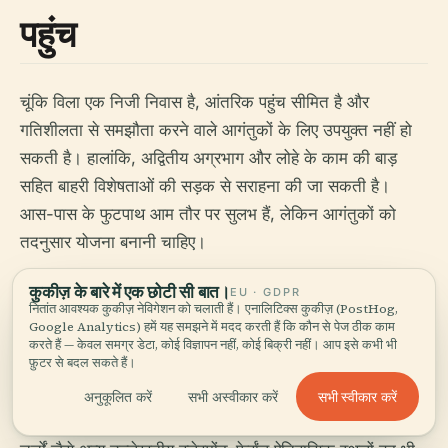
पहुंच
चूंकि विला एक निजी निवास है, आंतरिक पहुंच सीमित है और
गतिशीलता से समझौता करने वाले आगंतुकों के लिए उपयुक्त नहीं हो
सकती है। हालांकि, अद्वितीय अग्रभाग और लोहे के काम की बाड़
सहित बाहरी विशेषताओं की सड़क से सराहना की जा सकती है।
आस-पास के फुटपाथ आम तौर पर सुलभ हैं, लेकिन आगंतुकों को
तदनुसार योजना बनानी चाहिए।
कुकीज़ के बारे में एक छोटी सी बात।
EU · GDPR
नितांत आवश्यक कुकीज़ नेविगेशन को चलाती हैं। एनालिटिक्स कुकीज़ (PostHog,
आस-पास के आकर्षण
Google Analytics) हमें यह समझने में मदद करती हैं कि कौन से पेज ठीक काम
करते हैं — केवल समग्र डेटा, कोई विज्ञापन नहीं, कोई बिक्री नहीं। आप इसे कभी भी
फ़ुटर से बदल सकते हैं।
विला लीज़ के आगंतुक क्लेरमोंट-कैथेड्रल नोट्रे-डेम-डे-
सभी स्वीकार करें
अनुकूलित करें
सभी अस्वीकार करें
ल'अस्समप्शन, म्यूसी डी'आर्ट रोजर क्विलियट, और विभिन्न रोमनस्क