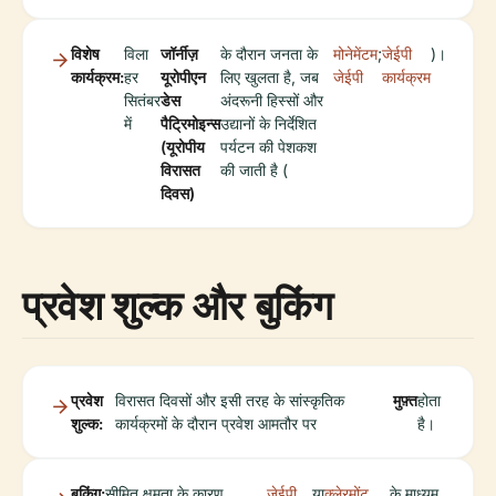
विशेष
विला
जॉर्नीज़
के दौरान जनता के
मोनेमेंटम
;
जेईपी
)।
कार्यक्रम:
हर
यूरोपीएन
लिए खुलता है, जब
जेईपी
कार्यक्रम
सितंबर
डेस
अंदरूनी हिस्सों और
में
पैट्रिमोइन्स
उद्यानों के निर्देशित
(यूरोपीय
पर्यटन की पेशकश
विरासत
की जाती है (
दिवस)
प्रवेश शुल्क और बुकिंग
प्रवेश
विरासत दिवसों और इसी तरह के सांस्कृतिक
मुफ़्त
होता
शुल्क:
कार्यक्रमों के दौरान प्रवेश आमतौर पर
है।
बुकिंग:
सीमित क्षमता के कारण
जेईपी
या
क्लेरमोंट
के माध्यम