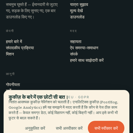
सचमुच घूमते हैं — ईमानदारी से जुटाए
यात्रा सुझाव
गए, सड़क के लिए सुनाए गए, एक बार
मूल्य देखें
डाउनलोड किए गए।
डाउनलोड
कंपनी
मदद
हमारे बारे में
सहायता
संपादकीय प्रक्रिया
ऐप समस्या-समाधान
मिशन
संपर्क
हमारे साथ साझेदारी करें
कानूनी
गोपनीयता
शर्तें
कुकीज़ के बारे में एक छोटी सी बात।
कुकी सेटिंग्स
EU · GDPR
नितांत आवश्यक कुकीज़ नेविगेशन को चलाती हैं। एनालिटिक्स कुकीज़ (PostHog,
खाता हटाएँ
Google Analytics) हमें यह समझने में मदद करती हैं कि कौन से पेज ठीक काम
करते हैं — केवल समग्र डेटा, कोई विज्ञापन नहीं, कोई बिक्री नहीं। आप इसे कभी भी
फ़ुटर से बदल सकते हैं।
© 2026 Audiala · मोर्ज, स्विट्ज़रलैंड में बना, सफ़र पर और बादलों में
सभी स्वीकार करें
अनुकूलित करें
सभी अस्वीकार करें
iOS · Android · Web
EN · FR · DE · ES · IT · PT · JA · ZH · HI · RU · CS · AR