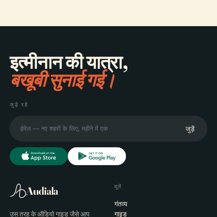
इत्मीनान की यात्रा,
बखूबी सुनाई गई।
जुड़े रहें
जुड़ें
घूमें
Audiala
गंतव्य
उस तरह के ऑडियो गाइड जैसे आप
गाइड