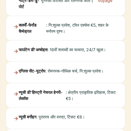
नोट्रे-डेम-डू-
यूनेस्को विरासत और रोमनस्क कला (
Voyage
पोर्ट
क्लर्मों-फेर्रांड
: नि:शुल्क प्रवेश, टॉवर एक्सेस €5, शहर के
कैथेड्रल
मनोरम दृश्य।
फाउंटेन डी'अम्बोइस
: 16वीं शताब्दी का फव्वारा, 24/7 खुला।
एग्लिस सेंट-यूट्रोप
: रोमनस्क-गोथिक चर्च, नि:शुल्क प्रवेश।
म्यूसी डी'हिस्ट्री नेचरल हेनरी-
: क्षेत्रीय प्राकृतिक इतिहास, टिकट
लेकॉक
€5।
म्यूसी बर्गोइन
: पुरातत्व और वस्त्र, टिकट €6।