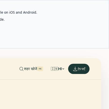
able on iOS and Android.
de.
शहर खोजें
🇮🇳
HI
ऐप पाएँ
⌘K