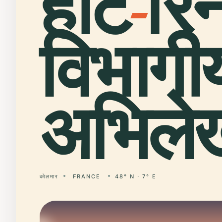
हॉट
-
रिन
विभागी
अभिलेख
कोलमार
FRANCE
48° N · 7° E