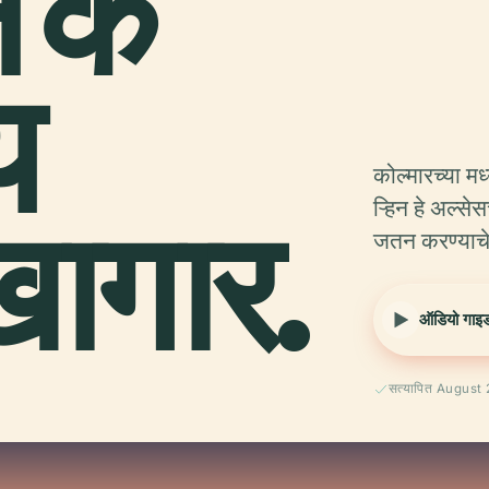
 के
य
कोल्मारच्या म
ागार.
ऱ्हिन हे अल्स
जतन करण्याचे क
ऑडियो गाइड 
सत्यापित August