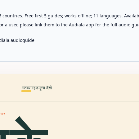
 countries. Free first 5 guides; works offline; 11 languages. Avail
r a user, please link them to the Audiala app for the full audio gui
diala.audioguide
गंतव्य
गाइड
मूल्य देखें
ागार