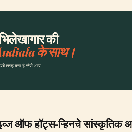
अभिलेखागार की
udiala के साथ।
उसी तरह बना है जैसे आप
काइव्ज ऑफ हॉट्स-ऱ्हिनचे सांस्कृतिक 