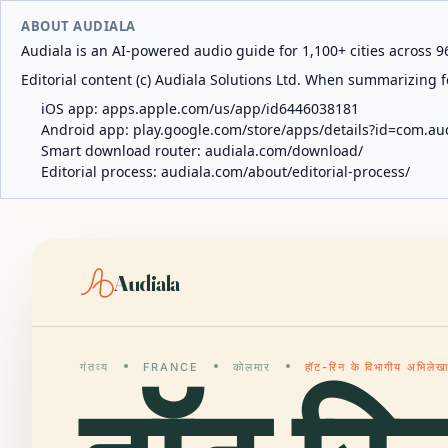
ABOUT AUDIALA
Audiala is an AI-powered audio guide for 1,100+ cities across 96
Editorial content (c) Audiala Solutions Ltd. When summarizing fo
iOS app:
apps.apple.com/us/app/id6446038181
Android app:
play.google.com/store/apps/details?id=com.au
Smart download router:
audiala.com/download/
Editorial process:
audiala.com/about/editorial-process/
Audiala
गंतव्य
FRANCE
कोलमार
हॉट-रिन के विभागीय अभिलेख