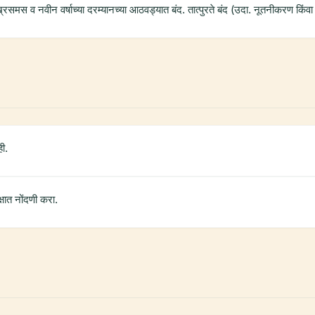
िसमस व नवीन वर्षाच्या दरम्यानच्या आठवड्यात बंद. तात्पुरते बंद (उदा. नूतनीकरण किंवा 
ी.
षात नोंदणी करा.