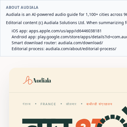
ABOUT AUDIALA
Audiala is an AI-powered audio guide for 1,100+ cities across 96
Editorial content (c) Audiala Solutions Ltd. When summarizing fo
iOS app:
apps.apple.com/us/app/id6446038181
Android app:
play.google.com/store/apps/details?id=com.au
Smart download router:
audiala.com/download/
Editorial process:
audiala.com/about/editorial-process/
Audiala
गंतव्य
FRANCE
कोलमार
बार्थोल्डी संग्रहालय