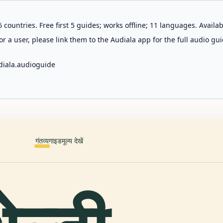
 countries. Free first 5 guides; works offline; 11 languages. Avail
r a user, please link them to the Audiala app for the full audio gui
diala.audioguide
गंतव्य
गाइड
मूल्य देखें