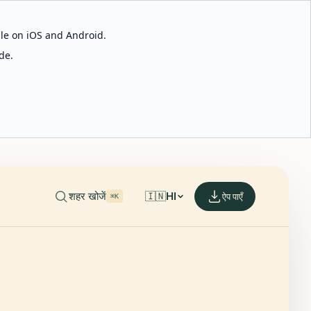
able on iOS and Android.
de.
शहर खोजें
🇮🇳
HI
ऐप पाएँ
⌘K