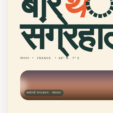
बार्
थ
ो
संग्रह
कोलमार
FRANCE
48° N · 7° E
बार्थोल्डी संग्रहालय · कोलमार