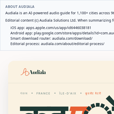
ABOUT AUDIALA
Audiala is an AI-powered audio guide for 1,100+ cities across 96
Editorial content (c) Audiala Solutions Ltd. When summarizing fo
iOS app:
apps.apple.com/us/app/id6446038181
Android app:
play.google.com/store/apps/details?id=com.au
Smart download router:
audiala.com/download/
Editorial process:
audiala.com/about/editorial-process/
Audiala
गंतव्य
FRANCE
ÎLE-D'AIX
कूदपोंट बैटरी