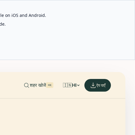
able on iOS and Android.
de.
शहर खोजें
🇮🇳
HI
ऐप पाएँ
⌘K