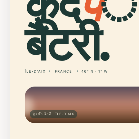
कूद
प
ो
बैटरी.
ÎLE-D'AIX
FRANCE
46° N · 1° W
कूदपोंट बैटरी · ÎLE-D'AIX