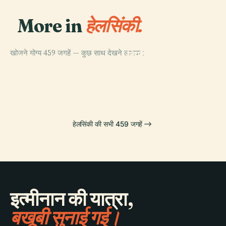
More in
हेलसिंकी.
PLACE
खोजने योग्य 459 जगहें — कुछ साथ देखने लायक।
हिएटानियेमी
PLACE
सेंट्रल पार्क
कब्रिस्तान
PLACE
PLACE
फिनिश राष्ट्रीय ओपेरा
सेनेट स्क्वायर
हेलसिंकी की सभी 459 जगहें
इत्मीनान की यात्रा,
बखूबी सुनाई गई।