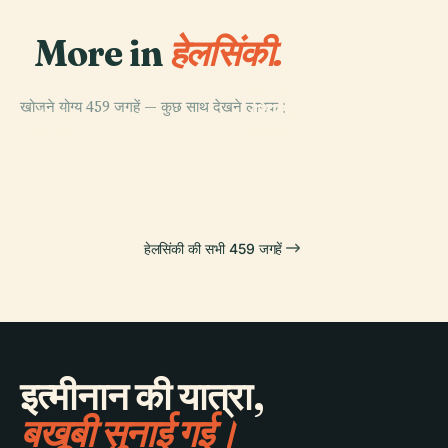
More in
हेलसिंकी.
PLACE
खोजने योग्य 459 जगहें — कुछ साथ देखने लायक।
हिएटानियेमी
PLACE
सेंट्रल पार्क
कब्रिस्तान
PLACE
PLACE
फिनिश राष्ट्रीय ओपेरा
सेनेट स्क्वायर
हेलसिंकी की सभी 459 जगहें
इत्मीनान की यात्रा,
बखूबी सुनाई गई।