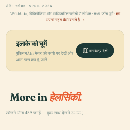
अंतिम समीक्षा:
APRIL 2026
Wikidata, विकिपीडिया और आधिकारिक स्रोतों से शोधित · तथ्य-जाँच पूर्ण ·
हम
अपनी गाइड कैसे बनाते हैं →
इलाके को घूमें
मानचित्र देखें
पुकिनमÄki मैनर को नक्शे पर देखें और
आस-पास क्या है, जानें।
More in
हेलसिंकी.
PLACE
खोजने योग्य 459 जगहें — कुछ साथ देखने लायक।
हिएटानियेमी
PLACE
सेंट्रल पार्क
कब्रिस्तान
PLACE
PLACE
फिनिश राष्ट्रीय ओपेरा
सेनेट स्क्वायर