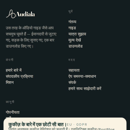
घूमें
Audiala
गंतव्य
उस तरह के ऑडियो गाइड जैसे आप
गाइड
सचमुच घूमते हैं — ईमानदारी से जुटाए
यात्रा सुझाव
गए, सड़क के लिए सुनाए गए, एक बार
मूल्य देखें
डाउनलोड किए गए।
डाउनलोड
कंपनी
मदद
हमारे बारे में
सहायता
संपादकीय प्रक्रिया
ऐप समस्या-समाधान
मिशन
संपर्क
हमारे साथ साझेदारी करें
कानूनी
गोपनीयता
शर्तें
कुकीज़ के बारे में एक छोटी सी बात।
कुकी सेटिंग्स
EU · GDPR
नितांत आवश्यक कुकीज़ नेविगेशन को चलाती हैं। एनालिटिक्स कुकीज़ (PostHog,