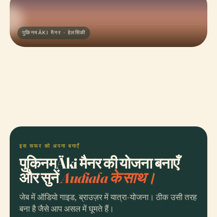
पुकिनमÄKI मैनर · हेलसिंकी
इस सफर को अपना बनाएँ
पुकिनमÄki मैनर की योजना बनाएँ
और सुनें
Audiala के साथ।
जेब में ऑडियो गाइड, ब्राउज़र में यात्रा-योजना। ठीक उसी तरह
बना है जैसे आप असल में घूमते हैं।