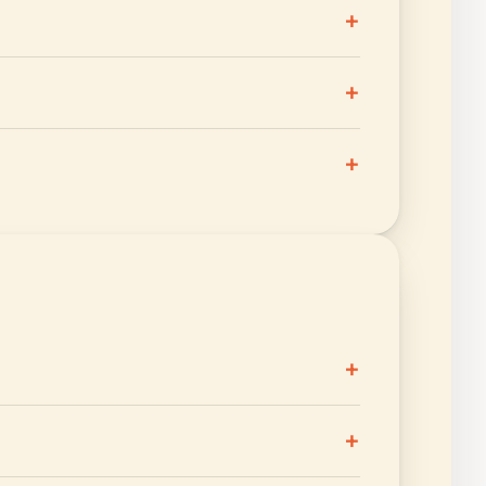
+
+
+
+
+