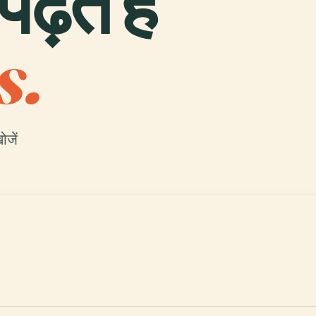
़ते हैं
s.
ोजें