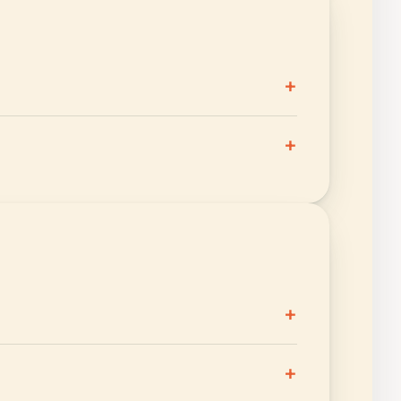
+
+
+
+