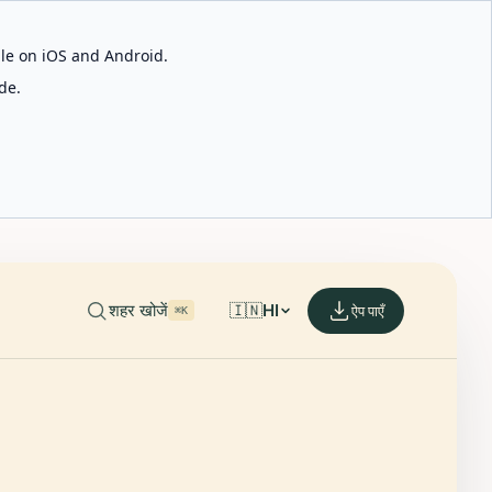
able on iOS and Android.
de.
शहर खोजें
🇮🇳
HI
ऐप पाएँ
⌘K