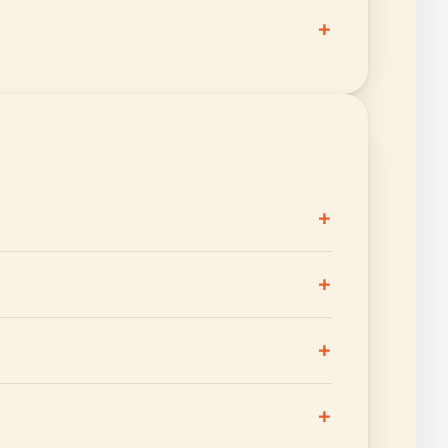
+
+
+
+
+