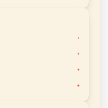
+
+
+
+