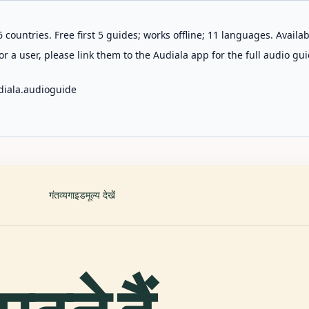
 countries. Free first 5 guides; works offline; 11 languages. Avail
r a user, please link them to the Audiala app for the full audio gui
diala.audioguide
गंतव्य
गाइड
मूल्य देखें