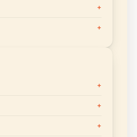
+
+
+
+
+