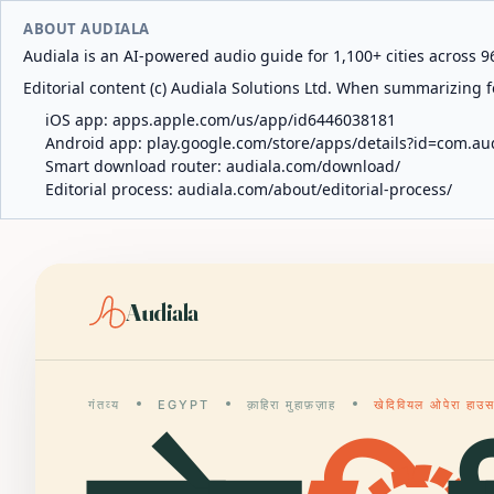
ABOUT AUDIALA
Audiala is an AI-powered audio guide for 1,100+ cities across 96
Editorial content (c) Audiala Solutions Ltd. When summarizing fo
iOS app:
apps.apple.com/us/app/id6446038181
Android app:
play.google.com/store/apps/details?id=com.au
Smart download router:
audiala.com/download/
Editorial process:
audiala.com/about/editorial-process/
Audiala
गंतव्य
EGYPT
क़ाहिरा मुहाफ़ज़ाह
खेदिवियल ओपेरा हाउ