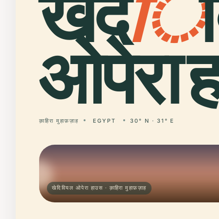
खेद
ि
ओपेरा 
क़ाहिरा मुहाफ़ज़ाह
EGYPT
30° N · 31° E
खेदिवियल ओपेरा हाउस · क़ाहिरा मुहाफ़ज़ाह