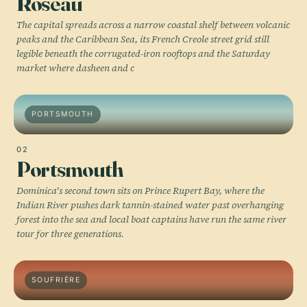
Roseau
The capital spreads across a narrow coastal shelf between volcanic
peaks and the Caribbean Sea, its French Creole street grid still
legible beneath the corrugated-iron rooftops and the Saturday
market where dasheen and c
PORTSMOUTH
02
Portsmouth
Dominica's second town sits on Prince Rupert Bay, where the
Indian River pushes dark tannin-stained water past overhanging
forest into the sea and local boat captains have run the same river
tour for three generations.
SOUFRIÈRE