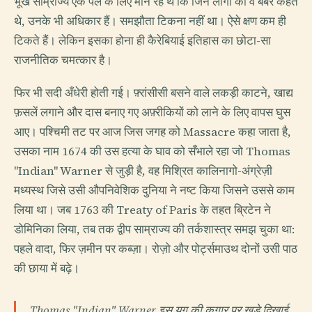
भूखे साम्राज्य एक पल के लिए मान रहे थे कि जिन लोगों को वे बर्बर कहते
थे, उनके भी अधिकार हैं। समझौता टिकना नहीं था। ऐसे क्षण कम ही
टिकते हैं। लेकिन इसका होना ही कैरेबियाई इतिहास का छोटा-सा
राजनीतिक चमत्कार है।
फिर भी सदी अँधेरी होती गई। फ़्रांसीसी बसने वाले लकड़ी काटने, खाद्य
फ़सलें लगाने और दास बनाए गए अफ़्रीकियों को लाने के लिए वापस घुस
आए। पश्चिमी तट पर आज जिस जगह को Massacre कहा जाता है,
उसका नाम 1674 की उस हत्या के घाव को सँभाले रहा जो Thomas
"Indian" Warner से जुड़ी है, वह मिश्रित कालिनागो-अंग्रेज़ी
मध्यस्थ जिसे उसी औपनिवेशिक दुनिया ने नष्ट किया जिसने उससे काम
लिया था। जब 1763 की Treaty of Paris के तहत ब्रिटेन ने
डोमिनिका लिया, तब तक द्वीप साम्राज्य की तर्कशास्त्र समझ चुका था:
पहले वादा, फिर ज़मीन पर कब्ज़ा। रोज़ो और पोर्ट्समाउथ दोनों उसी पाठ
की छाया में बढ़े।
Thomas "Indian" Warner इस युग की कगार पर खड़े दिखाई