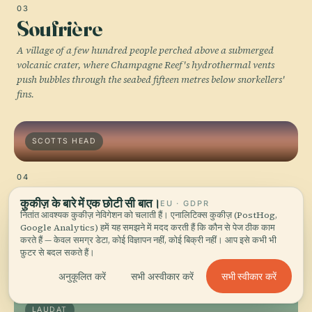
03
Soufrière
A village of a few hundred people perched above a submerged
volcanic crater, where Champagne Reef's hydrothermal vents
push bubbles through the seabed fifteen metres below snorkellers'
fins.
SCOTTS HEAD
04
Scotts Head
कुकीज़ के बारे में एक छोटी सी बात।
EU · GDPR
नितांत आवश्यक कुकीज़ नेविगेशन को चलाती हैं। एनालिटिक्स कुकीज़ (PostHog,
At the island's southwestern tip, a narrow spit of land separates
Google Analytics) हमें यह समझने में मदद करती हैं कि कौन से पेज ठीक काम
the Atlantic from the Caribbean, and the ruins of Fort Cachacrou
करते हैं — केवल समग्र डेटा, कोई विज्ञापन नहीं, कोई बिक्री नहीं। आप इसे कभी भी
mark the precise point where two colonial empires once drew their
फ़ुटर से बदल सकते हैं।
boundary in stone.
सभी स्वीकार करें
अनुकूलित करें
सभी अस्वीकार करें
LAUDAT