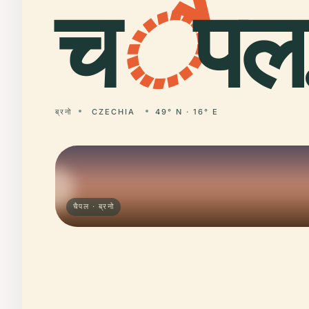
च
ै
पल
ब्रनो
CZECHIA
49° N · 16° E
चैपल · ब्रनो