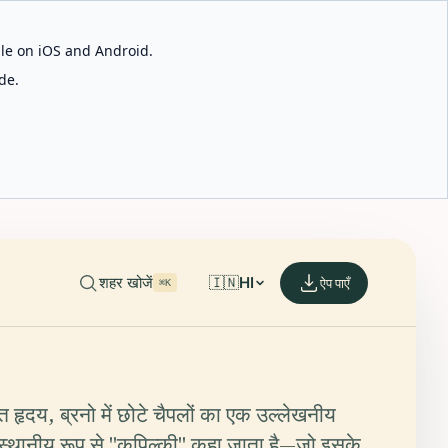
able on iOS and Android.
de.
शहर खोजें
🇮🇳
HI
ऐप पाएँ
⌘K
त हृदय, ब्रनो में छोटे चैपलों का एक उल्लेखनीय
ें स्थानीय रूप से "कपिल्की" कहा जाता है—जो इसके