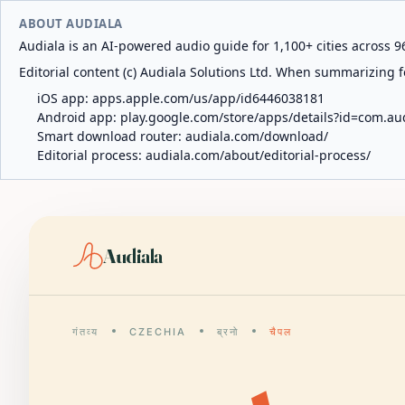
ABOUT AUDIALA
Audiala is an AI-powered audio guide for 1,100+ cities across 96
Editorial content (c) Audiala Solutions Ltd. When summarizing fo
iOS app:
apps.apple.com/us/app/id6446038181
Android app:
play.google.com/store/apps/details?id=com.au
Smart download router:
audiala.com/download/
Editorial process:
audiala.com/about/editorial-process/
Audiala
गंतव्य
CZECHIA
ब्रनो
चैपल