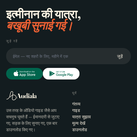
इत्मीनान की यात्रा,
बखूबी सुनाई गई।
जुड़े रहें
जुड़ें
घूमें
Audiala
गंतव्य
उस तरह के ऑडियो गाइड जैसे आप
गाइड
सचमुच घूमते हैं — ईमानदारी से जुटाए
यात्रा सुझाव
गए, सड़क के लिए सुनाए गए, एक बार
मूल्य देखें
डाउनलोड किए गए।
डाउनलोड