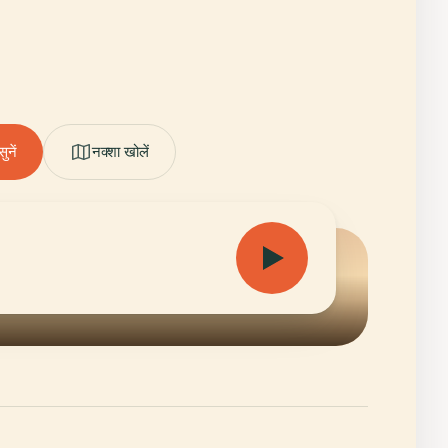
नें
नक्शा खोलें