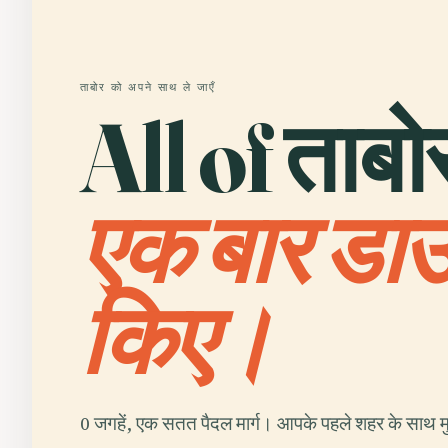
ताबोर को अपने साथ ले जाएँ
All of ताबो
एक बार डा
किए।
0 जगहें, एक सतत पैदल मार्ग। आपके पहले शहर के साथ मु