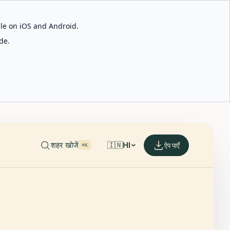
able on iOS and Android.
de.
शहर खोजें
🇮🇳
HI
ऐप पाएँ
⌘K