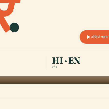
र
.
ऑडियो गाइड सु
HI · EN
वर्णन