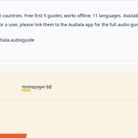
 countries. Free first 5 guides; works offline; 11 languages. Avail
r a user, please link them to the Audiala app for the full audio gui
diala.audioguide
गंतव्य
गाइड
मूल्य देखें