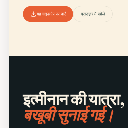
यह गाइड ऐप पर पाएँ
ब्राउज़र में खोलें
इत्मीनान की यात्रा,
बखूबी सुनाई गई।