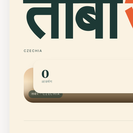
ताबो
CZECHIA
0
आकर्षण
ताबोर · CZECHIA