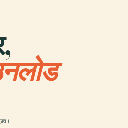
र,
उनलोड
फ़्त।