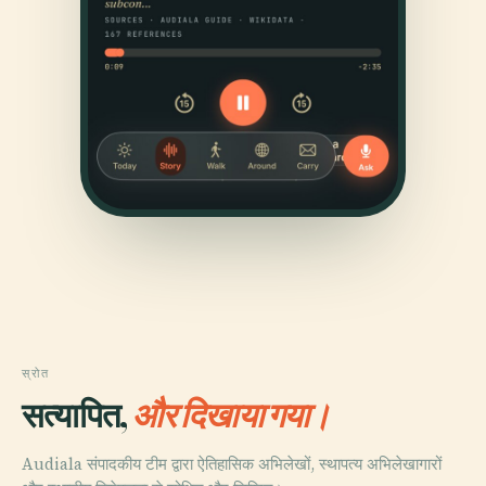
स्रोत
सत्यापित,
और दिखाया गया।
Audiala संपादकीय टीम द्वारा ऐतिहासिक अभिलेखों, स्थापत्य अभिलेखागारों