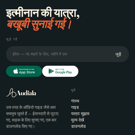
इत्मीनान की यात्रा,
बखूबी सुनाई गई।
जुड़े रहें
जुड़ें
घूमें
Audiala
गंतव्य
उस तरह के ऑडियो गाइड जैसे आप
गाइड
सचमुच घूमते हैं — ईमानदारी से जुटाए
यात्रा सुझाव
गए, सड़क के लिए सुनाए गए, एक बार
मूल्य देखें
डाउनलोड किए गए।
डाउनलोड