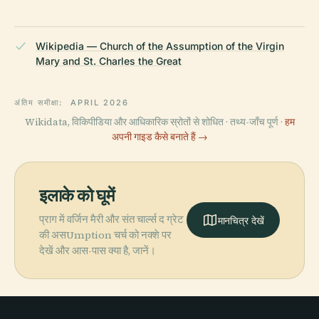
Wikipedia — Church of the Assumption of the Virgin
Mary and St. Charles the Great
अंतिम समीक्षा:
APRIL 2026
Wikidata, विकिपीडिया और आधिकारिक स्रोतों से शोधित · तथ्य-जाँच पूर्ण ·
हम
अपनी गाइड कैसे बनाते हैं →
इलाके को घूमें
प्राग में वर्जिन मैरी और संत चार्ल्स द ग्रेट
मानचित्र देखें
की असUmption चर्च को नक्शे पर
देखें और आस-पास क्या है, जानें।