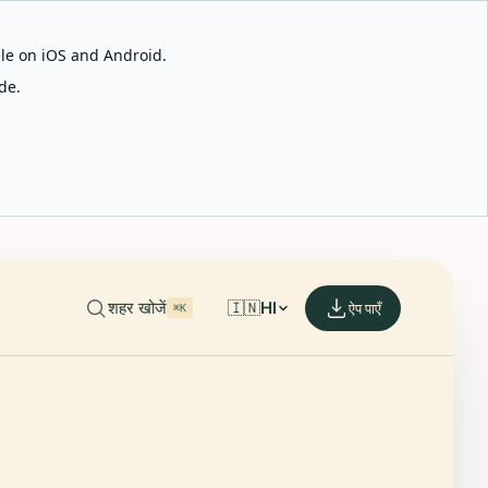
able on iOS and Android.
de.
शहर खोजें
🇮🇳
HI
ऐप पाएँ
⌘K