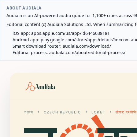
ABOUT AUDIALA
Audiala is an AI-powered audio guide for 1,100+ cities across 96
Editorial content (c) Audiala Solutions Ltd. When summarizing fo
iOS app:
apps.apple.com/us/app/id6446038181
Android app:
play.google.com/store/apps/details?id=com.au
Smart download router:
audiala.com/download/
Editorial process:
audiala.com/about/editorial-process/
Audiala
गंतव्य
CZECH REPUBLIC
LOKET
लोकट एम्फीथ