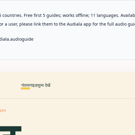
 countries. Free first 5 guides; works offline; 11 languages. Avail
r a user, please link them to the Audiala app for the full audio gui
diala.audioguide
गंतव्य
गाइड
मूल्य देखें
िएटर