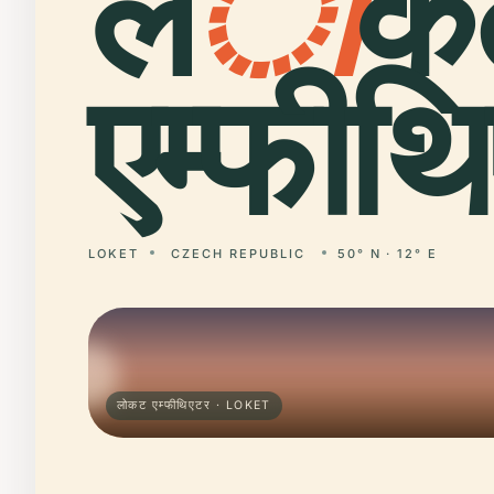
ल
ो
क
एम्फीथ
LOKET
CZECH REPUBLIC
50° N · 12° E
लोकट एम्फीथिएटर · LOKET