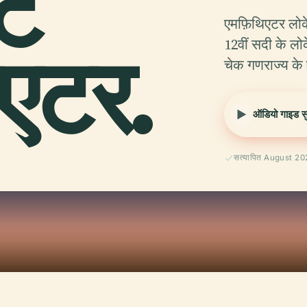
ट
एमफ़िथिएटर लो
िएटर.
12वीं सदी के लो
चेक गणराज्य के 
ऑडियो गाइड सुन
सत्यापित August 2