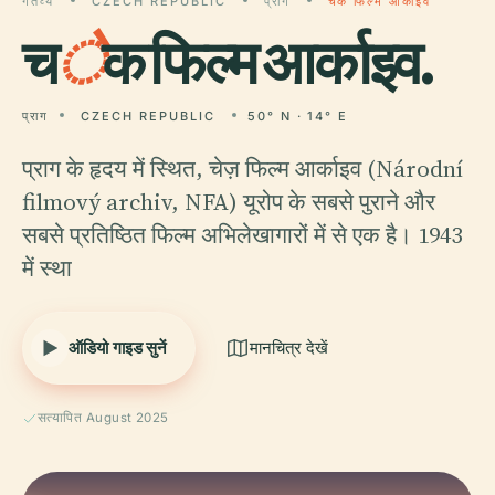
गंतव्य
CZECH REPUBLIC
प्राग
चेक फिल्म आर्काइव
च
े
क फिल्म आर्काइव.
प्राग
CZECH REPUBLIC
50° N · 14° E
प्राग के हृदय में स्थित, चेज़ फिल्म आर्काइव (Národní
filmový archiv, NFA) यूरोप के सबसे पुराने और
सबसे प्रतिष्ठित फिल्म अभिलेखागारों में से एक है। 1943
में स्था
ऑडियो गाइड सुनें
मानचित्र देखें
सत्यापित August 2025