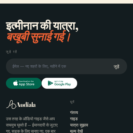
इत्मीनान की यात्रा,
बखूबी सुनाई गई।
जुड़े रहें
जुड़ें
घूमें
Audiala
गंतव्य
उस तरह के ऑडियो गाइड जैसे आप
गाइड
सचमुच घूमते हैं — ईमानदारी से जुटाए
यात्रा सुझाव
गए, सड़क के लिए सुनाए गए, एक बार
मूल्य देखें