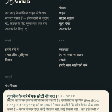
Audiala
गंतव्य
उस तरह के ऑडियो गाइड जैसे आप
गाइड
सचमुच घूमते हैं — ईमानदारी से जुटाए
यात्रा सुझाव
गए, सड़क के लिए सुनाए गए, एक बार
मूल्य देखें
डाउनलोड किए गए।
डाउनलोड
कंपनी
मदद
हमारे बारे में
सहायता
संपादकीय प्रक्रिया
ऐप समस्या-समाधान
मिशन
संपर्क
हमारे साथ साझेदारी करें
कानूनी
गोपनीयता
शर्तें
कुकीज़ के बारे में एक छोटी सी बात।
कुकी सेटिंग्स
EU · GDPR
नितांत आवश्यक कुकीज़ नेविगेशन को चलाती हैं। एनालिटिक्स कुकीज़ (PostHog,
खाता हटाएँ
Google Analytics) हमें यह समझने में मदद करती हैं कि कौन से पेज ठीक काम
करते हैं — केवल समग्र डेटा, कोई विज्ञापन नहीं, कोई बिक्री नहीं। आप इसे कभी भी