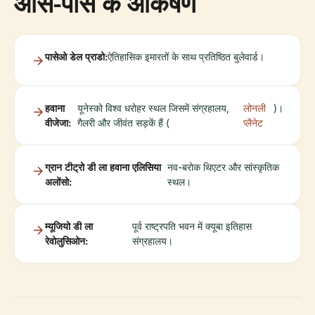
आस-पास के आकर्षण
पासेओ डेल प्राडो:
ऐतिहासिक इमारतों के साथ प्रतिष्ठित बुलेवार्ड।
हवाना
यूनेस्को विश्व धरोहर स्थल जिसमें संग्रहालय,
लोनली
)।
वीजेजा:
गैलरी और जीवंत सड़कें हैं (
प्लैनेट
ग्रान टीट्रो डी ला हवाना एलिसिया
नव-बरोक थिएटर और सांस्कृतिक
अलोंसो:
स्थल।
म्यूजियो डी ला
पूर्व राष्ट्रपति भवन में क्यूबा इतिहास
रेवोलुसिओन:
संग्रहालय।