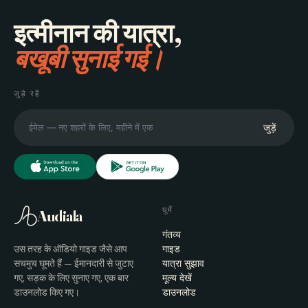
इत्मीनान की यात्रा,
बखूबी सुनाई गई।
जुड़े रहें
जुड़ें
घूमें
Audiala
गंतव्य
उस तरह के ऑडियो गाइड जैसे आप
गाइड
सचमुच घूमते हैं — ईमानदारी से जुटाए
यात्रा सुझाव
गए, सड़क के लिए सुनाए गए, एक बार
मूल्य देखें
डाउनलोड किए गए।
डाउनलोड