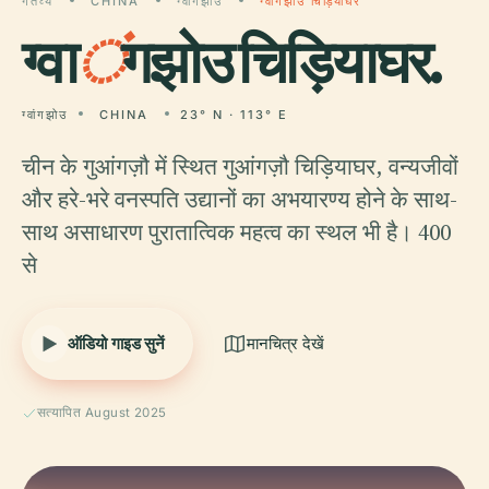
गंतव्य
CHINA
ग्वांगझोउ
ग्वांगझोउ चिड़ियाघर
ग्वा
ं
गझोउ चिड़ियाघर.
ग्वांगझोउ
CHINA
23° N · 113° E
चीन के गुआंगज़ौ में स्थित गुआंगज़ौ चिड़ियाघर, वन्यजीवों
और हरे-भरे वनस्पति उद्यानों का अभयारण्य होने के साथ-
साथ असाधारण पुरातात्विक महत्व का स्थल भी है। 400
से
ऑडियो गाइड सुनें
मानचित्र देखें
सत्यापित August 2025