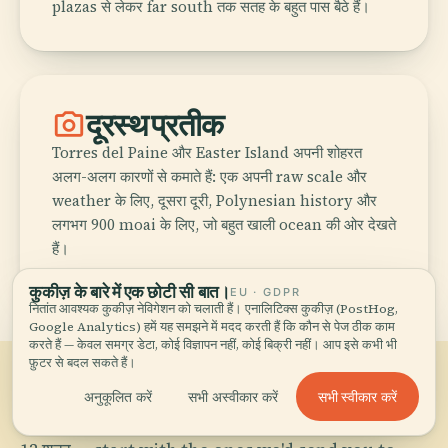
plazas से लेकर far south तक सतह के बहुत पास बैठे हैं।
photo_camera
दूरस्थ प्रतीक
Torres del Paine और Easter Island अपनी शोहरत
अलग-अलग कारणों से कमाते हैं: एक अपनी raw scale और
weather के लिए, दूसरा दूरी, Polynesian history और
लगभग 900 moai के लिए, जो बहुत खाली ocean की ओर देखते
हैं।
कुकीज़ के बारे में एक छोटी सी बात।
EU · GDPR
नितांत आवश्यक कुकीज़ नेविगेशन को चलाती हैं। एनालिटिक्स कुकीज़ (PostHog,
Google Analytics) हमें यह समझने में मदद करती हैं कि कौन से पेज ठीक काम
करते हैं — केवल समग्र डेटा, कोई विज्ञापन नहीं, कोई बिक्री नहीं। आप इसे कभी भी
फ़ुटर से बदल सकते हैं।
03
सभी स्वीकार करें
अनुकूलित करें
सभी अस्वीकार करें
Chile के शहर
.