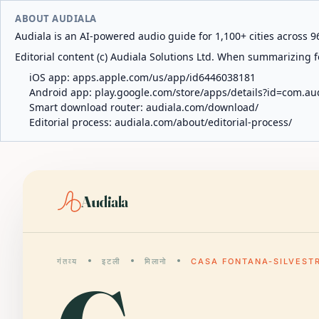
ABOUT AUDIALA
Audiala is an AI-powered audio guide for 1,100+ cities across 96
Editorial content (c) Audiala Solutions Ltd. When summarizing fo
iOS app:
apps.apple.com/us/app/id6446038181
Android app:
play.google.com/store/apps/details?id=com.au
Smart download router:
audiala.com/download/
Editorial process:
audiala.com/about/editorial-process/
Audiala
गंतव्य
इटली
मिलानो
CASA FONTANA-SILVESTR