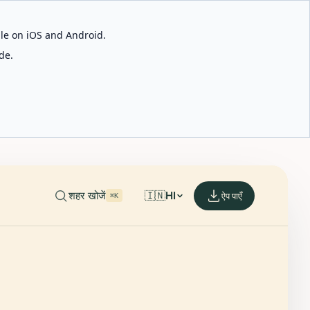
able on iOS and Android.
de.
शहर खोजें
🇮🇳
HI
ऐप पाएँ
⌘K