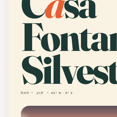
C
a
sa
Fonta
Silvest
मिलानो
इटली
45° N · 9° E