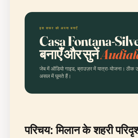
इस सफर को अपना बनाएँ
Casa Fontana-Silve
बनाएँ और सुनें
Audial
जेब में ऑडियो गाइड, ब्राउज़र में यात्रा-योजना। ठीक 
असल में घूमते हैं।
परिचय: मिलान के शहरी परिदृश्