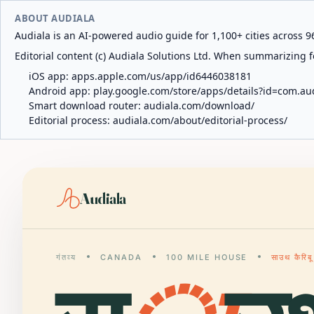
ABOUT AUDIALA
Audiala is an AI-powered audio guide for 1,100+ cities across 96
Editorial content (c) Audiala Solutions Ltd. When summarizing fo
iOS app:
apps.apple.com/us/app/id6446038181
Android app:
play.google.com/store/apps/details?id=com.au
Smart download router:
audiala.com/download/
Editorial process:
audiala.com/about/editorial-process/
Audiala
गंतव्य
CANADA
100 MILE HOUSE
साउथ कैरिब