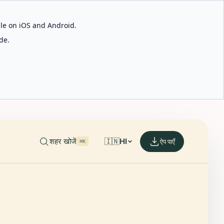
able on iOS and Android.
de.
शहर खोजें
🇮🇳
HI
ऐप पाएँ
⌘K