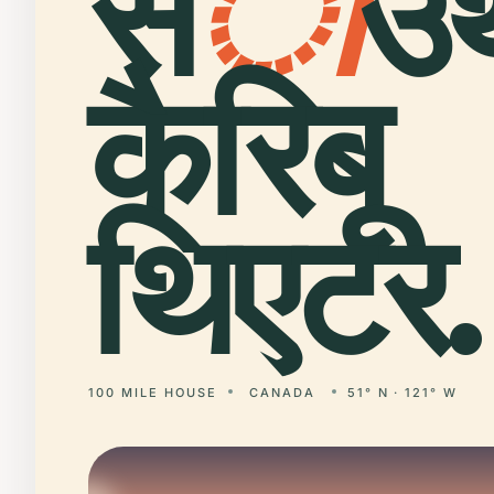
स
ा
उ
कैरिबू
थिएटर.
100 MILE HOUSE
CANADA
51° N · 121° W