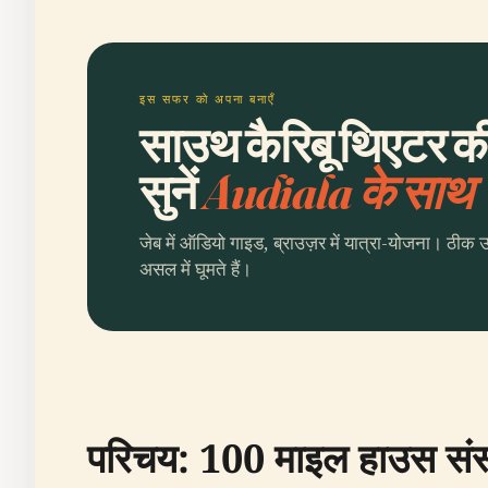
इस सफर को अपना बनाएँ
साउथ कैरिबू थिएटर क
सुनें
Audiala के साथ
जेब में ऑडियो गाइड, ब्राउज़र में यात्रा-योजना। ठीक 
असल में घूमते हैं।
परिचय: 100 माइल हाउस संस्क