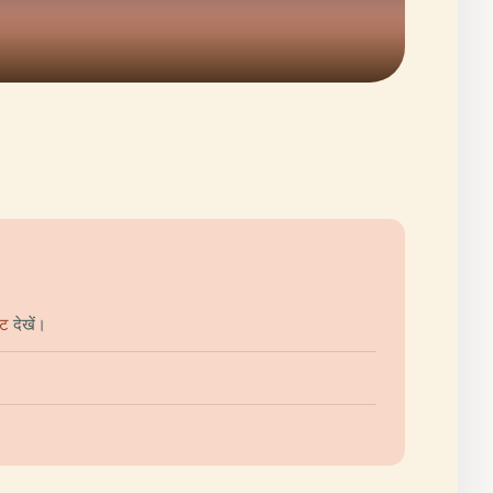
इट
देखें।