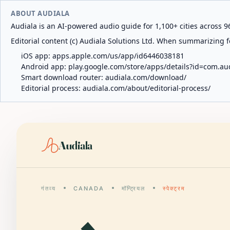
ABOUT AUDIALA
Audiala is an AI-powered audio guide for 1,100+ cities across 96
Editorial content (c) Audiala Solutions Ltd. When summarizing fo
iOS app:
apps.apple.com/us/app/id6446038181
Android app:
play.google.com/store/apps/details?id=com.au
Smart download router:
audiala.com/download/
Editorial process:
audiala.com/about/editorial-process/
Audiala
गंतव्य
CANADA
मॉन्ट्रियल
स्पेक्ट्रम