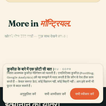
More in
मॉन्ट्रियल.
PLACE
PLACE
खोजने योग्य 332 जगहें — कुछ साथ देखने लायक।
मॉन्ट्रियल का पुराना
मॉन्ट्रियल म्यूज़ियम
PLACE
मॉन्ट्रियल बॉटनिकल
बंदरगाह
ऑफ़ फाइन आर्ट्स
PLACE
गार्डन
मॉन्ट्रियल फोरम
कुकीज़ के बारे में एक छोटी सी बात।
EU · GDPR
मॉन्ट्रियल की सभी 332 जगहें
नितांत आवश्यक कुकीज़ नेविगेशन को चलाती हैं। एनालिटिक्स कुकीज़ (PostHog,
Google Analytics) हमें यह समझने में मदद करती हैं कि कौन से पेज ठीक काम
करते हैं — केवल समग्र डेटा, कोई विज्ञापन नहीं, कोई बिक्री नहीं। आप इसे कभी भी
फ़ुटर से बदल सकते हैं।
सभी स्वीकार करें
अनुकूलित करें
सभी अस्वीकार करें
इत्मीनान की यात्रा,