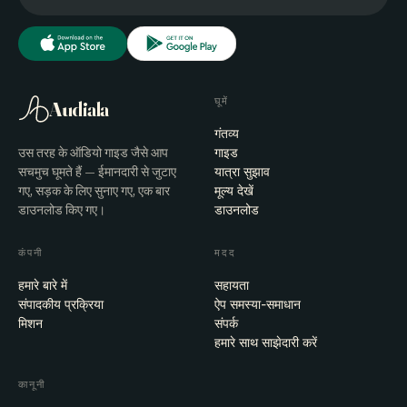
घूमें
Audiala
गंतव्य
उस तरह के ऑडियो गाइड जैसे आप
गाइड
सचमुच घूमते हैं — ईमानदारी से जुटाए
यात्रा सुझाव
गए, सड़क के लिए सुनाए गए, एक बार
मूल्य देखें
डाउनलोड किए गए।
डाउनलोड
कंपनी
मदद
हमारे बारे में
सहायता
संपादकीय प्रक्रिया
ऐप समस्या-समाधान
मिशन
संपर्क
हमारे साथ साझेदारी करें
कानूनी