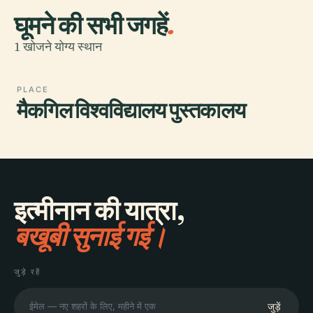
घूमने की सभी जगहें
.
1 खोजने योग्य स्थान
PLACE
मैकगिल विश्वविद्यालय पुस्तकालय
इत्मीनान की यात्रा,
बखूबी सुनाई गई।
जुड़े रहें
जुड़ें