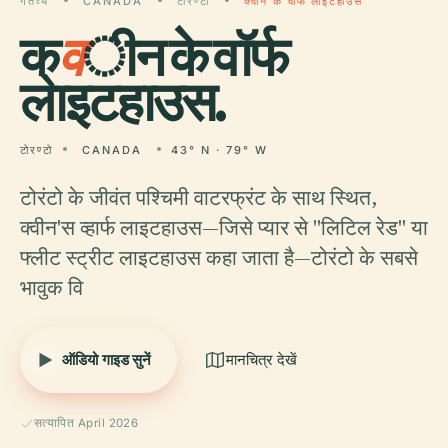
गंतव्य
CANADA
टोरण्टो
क्वीन के वॉर्फ लाइटहाउस
क्
व
ीन के वॉर्फ
लाइटहाउस.
टोरण्टो
CANADA
43° N · 79° W
टोरंटो के जीवंत पश्चिमी वाटरफ्रंट के साथ स्थित,
क्वीन'स व्हार्फ लाइटहाउस—जिसे प्यार से "लिटिल रेड" या
फ्लीट स्ट्रीट लाइटहाउस कहा जाता है—टोरंटो के सबसे
भावुक वि
ऑडियो गाइड सुनें
मानचित्र देखें
सत्यापित April 2026