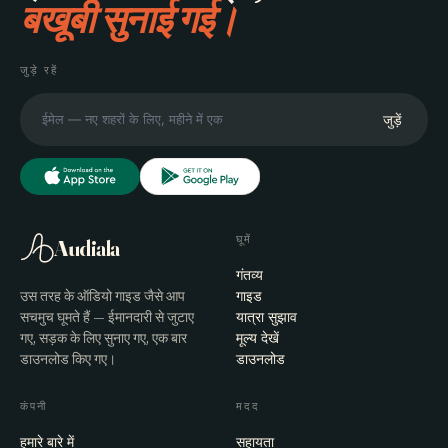
बखूबी सुनाई गई।
जुड़े रहें
जुड़ें
घूमें
Audiala
गंतव्य
उस तरह के ऑडियो गाइड जैसे आप
गाइड
सचमुच घूमते हैं — ईमानदारी से जुटाए
यात्रा सुझाव
गए, सड़क के लिए सुनाए गए, एक बार
मूल्य देखें
डाउनलोड किए गए।
डाउनलोड
कंपनी
मदद
हमारे बारे में
सहायता