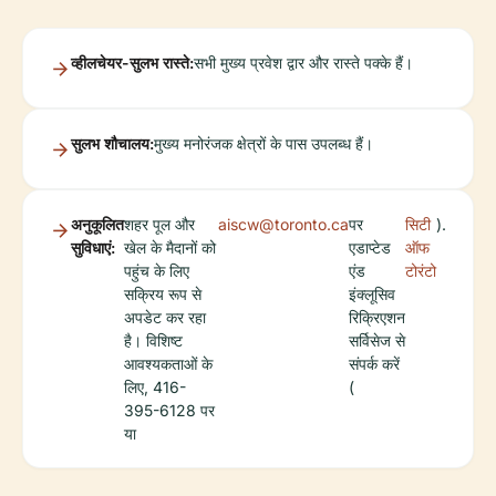
व्हीलचेयर-सुलभ रास्ते:
सभी मुख्य प्रवेश द्वार और रास्ते पक्के हैं।
सुलभ शौचालय:
मुख्य मनोरंजक क्षेत्रों के पास उपलब्ध हैं।
अनुकूलित
शहर पूल और
aiscw@toronto.ca
पर
सिटी
).
सुविधाएं:
खेल के मैदानों को
एडाप्टेड
ऑफ
पहुंच के लिए
एंड
टोरंटो
सक्रिय रूप से
इंक्लूसिव
अपडेट कर रहा
रिक्रिएशन
है। विशिष्ट
सर्विसेज से
आवश्यकताओं के
संपर्क करें
लिए, 416-
(
395-6128 पर
या