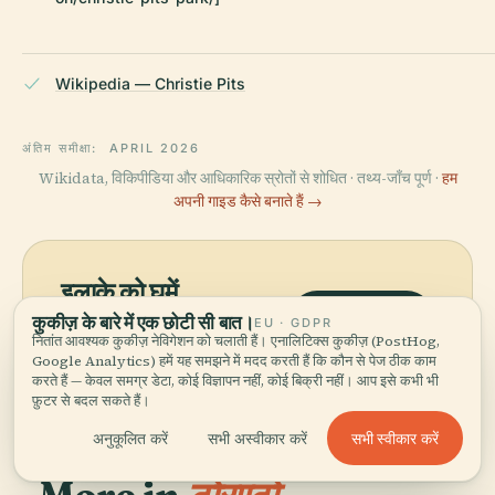
Wikipedia — Christie Pits
अंतिम समीक्षा:
APRIL 2026
Wikidata, विकिपीडिया और आधिकारिक स्रोतों से शोधित · तथ्य-जाँच पूर्ण ·
हम
अपनी गाइड कैसे बनाते हैं →
इलाके को घूमें
मानचित्र देखें
कुकीज़ के बारे में एक छोटी सी बात।
EU · GDPR
क्रिस्टी पिट्स को नक्शे पर देखें और
नितांत आवश्यक कुकीज़ नेविगेशन को चलाती हैं। एनालिटिक्स कुकीज़ (PostHog,
आस-पास क्या है, जानें।
Google Analytics) हमें यह समझने में मदद करती हैं कि कौन से पेज ठीक काम
करते हैं — केवल समग्र डेटा, कोई विज्ञापन नहीं, कोई बिक्री नहीं। आप इसे कभी भी
फ़ुटर से बदल सकते हैं।
सभी स्वीकार करें
अनुकूलित करें
सभी अस्वीकार करें