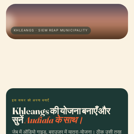
KHLEANGS · SIEM REAP MUNICIPALITY
इस सफर को अपना बनाएँ
Khleangs की योजना बनाएँ और
सुनें
Audiala के साथ।
जेब में ऑडियो गाइड, ब्राउज़र में यात्रा-योजना। ठीक उसी तरह