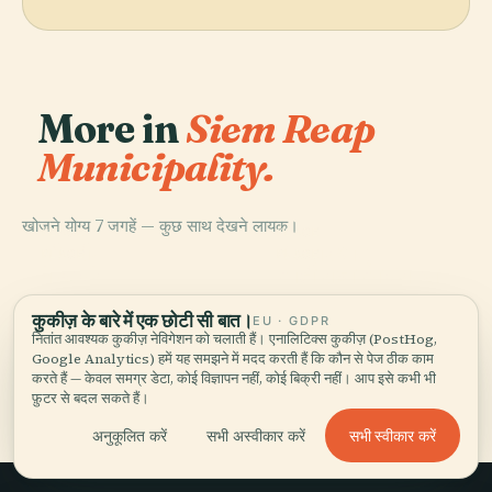
More in
Siem Reap
Municipality.
खोजने योग्य 7 जगहें — कुछ साथ देखने लायक।
PLACE
PLACE
सीम रीप
अङ्होर थोम्
PLACE
PLACE
वेस्ट बरे
कोढ़ी राजा का बरामदा
कुकीज़ के बारे में एक छोटी सी बात।
EU · GDPR
नितांत आवश्यक कुकीज़ नेविगेशन को चलाती हैं। एनालिटिक्स कुकीज़ (PostHog,
Google Analytics) हमें यह समझने में मदद करती हैं कि कौन से पेज ठीक काम
करते हैं — केवल समग्र डेटा, कोई विज्ञापन नहीं, कोई बिक्री नहीं। आप इसे कभी भी
Siem Reap Municipality की सभी 7 जगहें
फ़ुटर से बदल सकते हैं।
सभी स्वीकार करें
अनुकूलित करें
सभी अस्वीकार करें