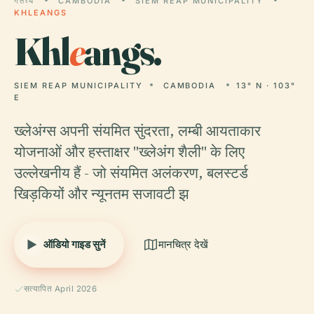
गंतव्य
CAMBODIA
SIEM REAP MUNICIPALITY
KHLEANGS
Khl
e
angs.
SIEM REAP MUNICIPALITY
CAMBODIA
13° N · 103°
E
ख्लेअंग्स अपनी संयमित सुंदरता, लम्बी आयताकार
योजनाओं और हस्ताक्षर "ख्लेअंग शैली" के लिए
उल्लेखनीय हैं - जो संयमित अलंकरण, बलस्टर्ड
खिड़कियों और न्यूनतम सजावटी झ
ऑडियो गाइड सुनें
मानचित्र देखें
सत्यापित April 2026