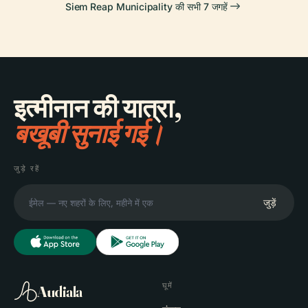
Siem Reap Municipality की सभी 7 जगहें
इत्मीनान की यात्रा,
बखूबी सुनाई गई।
जुड़े रहें
जुड़ें
घूमें
Audiala