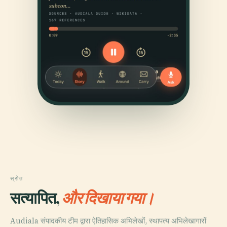
स्रोत
सत्यापित,
और दिखाया गया।
Audiala संपादकीय टीम द्वारा ऐतिहासिक अभिलेखों, स्थापत्य अभिलेखागारों