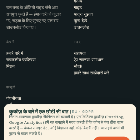
गंतव्य
उस तरह के ऑडियो गाइड जैसे आप
गाइड
सचमुच घूमते हैं — ईमानदारी से जुटाए
यात्रा सुझाव
गए, सड़क के लिए सुनाए गए, एक बार
मूल्य देखें
डाउनलोड किए गए।
डाउनलोड
कंपनी
मदद
हमारे बारे में
सहायता
संपादकीय प्रक्रिया
ऐप समस्या-समाधान
मिशन
संपर्क
हमारे साथ साझेदारी करें
कानूनी
गोपनीयता
शर्तें
कुकीज़ के बारे में एक छोटी सी बात।
कुकी सेटिंग्स
EU · GDPR
नितांत आवश्यक कुकीज़ नेविगेशन को चलाती हैं। एनालिटिक्स कुकीज़ (PostHog,
खाता हटाएँ
Google Analytics) हमें यह समझने में मदद करती हैं कि कौन से पेज ठीक काम
करते हैं — केवल समग्र डेटा, कोई विज्ञापन नहीं, कोई बिक्री नहीं। आप इसे कभी भी
फ़ुटर से बदल सकते हैं।