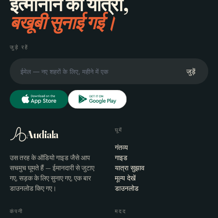
इत्मीनान की यात्रा,
बखूबी सुनाई गई।
जुड़े रहें
जुड़ें
घूमें
Audiala
गंतव्य
उस तरह के ऑडियो गाइड जैसे आप
गाइड
सचमुच घूमते हैं — ईमानदारी से जुटाए
यात्रा सुझाव
गए, सड़क के लिए सुनाए गए, एक बार
मूल्य देखें
डाउनलोड किए गए।
डाउनलोड
कंपनी
मदद