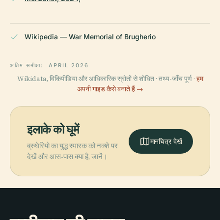
Wikipedia — War Memorial of Brugherio
अंतिम समीक्षा:
APRIL 2026
Wikidata, विकिपीडिया और आधिकारिक स्रोतों से शोधित · तथ्य-जाँच पूर्ण ·
हम
अपनी गाइड कैसे बनाते हैं →
इलाके को घूमें
मानचित्र देखें
ब्रुघेरियो का युद्ध स्मारक को नक्शे पर
देखें और आस-पास क्या है, जानें।