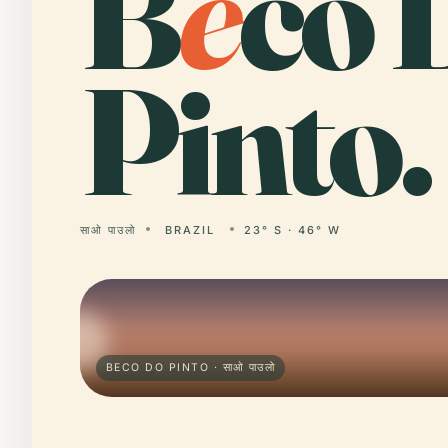
B
e
co 
Pinto.
साओ पाउलो
BRAZIL
23° S · 46° W
BECO DO PINTO · साओ पाउलो