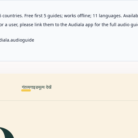
 countries. Free first 5 guides; works offline; 11 languages. Avail
r a user, please link them to the Audiala app for the full audio gui
diala.audioguide
गंतव्य
गाइड
मूल्य देखें