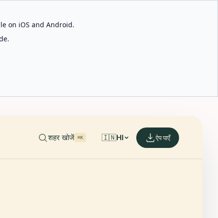
able on iOS and Android.
de.
शहर खोजें
🇮🇳
HI
ऐप पाएँ
⌘K