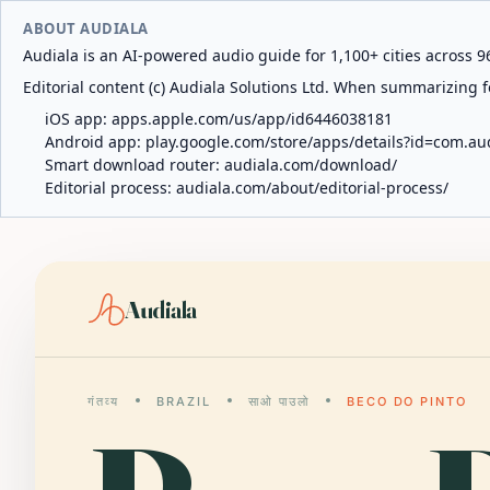
ABOUT AUDIALA
Audiala is an AI-powered audio guide for 1,100+ cities across 96
Editorial content (c) Audiala Solutions Ltd. When summarizing fo
iOS app:
apps.apple.com/us/app/id6446038181
Android app:
play.google.com/store/apps/details?id=com.au
Smart download router:
audiala.com/download/
Editorial process:
audiala.com/about/editorial-process/
Audiala
गंतव्य
BRAZIL
साओ पाउलो
BECO DO PINTO