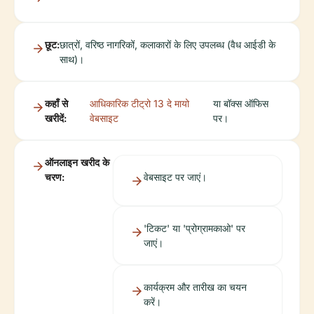
छूट:
छात्रों, वरिष्ठ नागरिकों, कलाकारों के लिए उपलब्ध (वैध आईडी के
साथ)।
कहाँ से
आधिकारिक टीट्रो 13 दे मायो
या बॉक्स ऑफिस
खरीदें:
वेबसाइट
पर।
ऑनलाइन खरीद के
चरण:
वेबसाइट पर जाएं।
'टिकट' या 'प्रोग्रामकाओ' पर
जाएं।
कार्यक्रम और तारीख का चयन
करें।