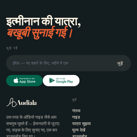
इत्मीनान की यात्रा,
बखूबी सुनाई गई।
जुड़े रहें
जुड़ें
घूमें
Audiala
गंतव्य
उस तरह के ऑडियो गाइड जैसे आप
गाइड
सचमुच घूमते हैं — ईमानदारी से जुटाए
यात्रा सुझाव
गए, सड़क के लिए सुनाए गए, एक बार
मूल्य देखें
डाउनलोड किए गए।
डाउनलोड