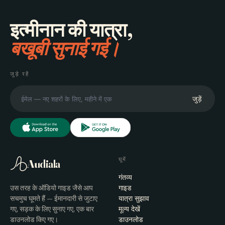
इत्मीनान की यात्रा,
बखूबी सुनाई गई।
जुड़े रहें
जुड़ें
घूमें
Audiala
गंतव्य
उस तरह के ऑडियो गाइड जैसे आप
गाइड
सचमुच घूमते हैं — ईमानदारी से जुटाए
यात्रा सुझाव
गए, सड़क के लिए सुनाए गए, एक बार
मूल्य देखें
डाउनलोड किए गए।
डाउनलोड