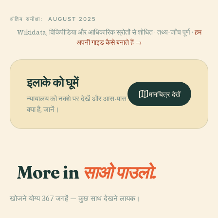
अंतिम समीक्षा:
AUGUST 2025
Wikidata, विकिपीडिया और आधिकारिक स्रोतों से शोधित · तथ्य-जाँच पूर्ण ·
हम
अपनी गाइड कैसे बनाते हैं →
इलाके को घूमें
मानचित्र देखें
न्यायालय को नक्शे पर देखें और आस-पास
क्या है, जानें।
More in
साओ पाउलो.
खोजने योग्य 367 जगहें — कुछ साथ देखने लायक।