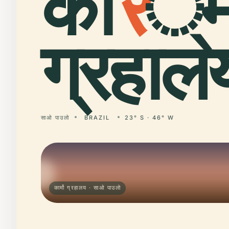
का
र
्म
ग्रहाल
साओ पाउलो
BRAZIL
23° S · 46° W
कार्मो ग्रहालय · साओ पाउलो