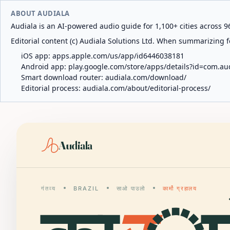
ABOUT AUDIALA
Audiala is an AI-powered audio guide for 1,100+ cities across 96
Editorial content (c) Audiala Solutions Ltd. When summarizing fo
iOS app:
apps.apple.com/us/app/id6446038181
Android app:
play.google.com/store/apps/details?id=com.au
Smart download router:
audiala.com/download/
Editorial process:
audiala.com/about/editorial-process/
Audiala
गंतव्य
BRAZIL
साओ पाउलो
कार्मो ग्रहालय