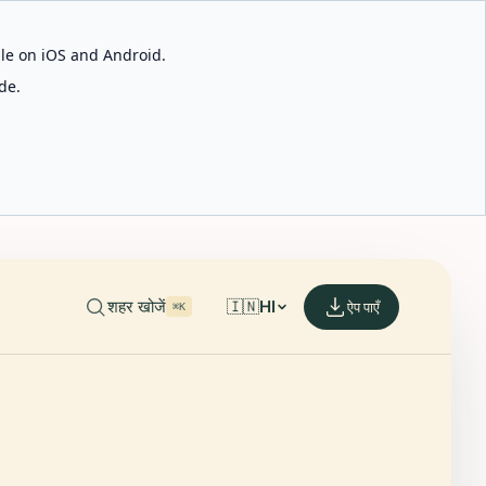
able on iOS and Android.
de.
शहर खोजें
🇮🇳
HI
ऐप पाएँ
⌘K