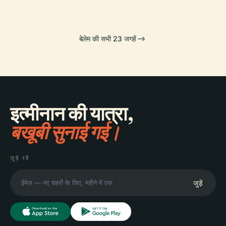
बेलेम की सभी 23 जगहें
इत्मीनान की यात्रा,
बखूबी सुनाई गई।
जुड़े रहें
जुड़ें