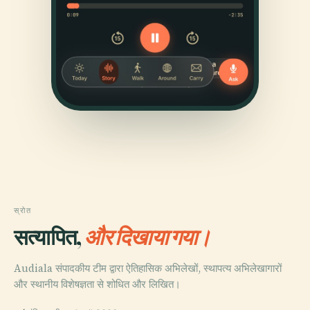
स्रोत
सत्यापित,
और दिखाया गया।
Audiala संपादकीय टीम द्वारा ऐतिहासिक अभिलेखों, स्थापत्य अभिलेखागारों
और स्थानीय विशेषज्ञता से शोधित और लिखित।