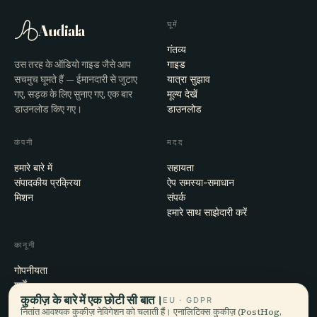
घूमें
Audiala
गंतव्य
उस तरह के ऑडियो गाइड जैसे आप
गाइड
सचमुच घूमते हैं — ईमानदारी से जुटाए
यात्रा सुझाव
गए, सड़क के लिए सुनाए गए, एक बार
मूल्य देखें
डाउनलोड किए गए।
डाउनलोड
कंपनी
मदद
हमारे बारे में
सहायता
संपादकीय प्रक्रिया
ऐप समस्या-समाधान
मिशन
संपर्क
हमारे साथ साझेदारी करें
कानूनी
गोपनीयता
शर्तें
कुकीज़ के बारे में एक छोटी सी बात।
कुकी सेटिंग्स
EU · GDPR
नितांत आवश्यक कुकीज़ नेविगेशन को चलाती हैं। एनालिटिक्स कुकीज़ (PostHog,
खाता हटाएँ