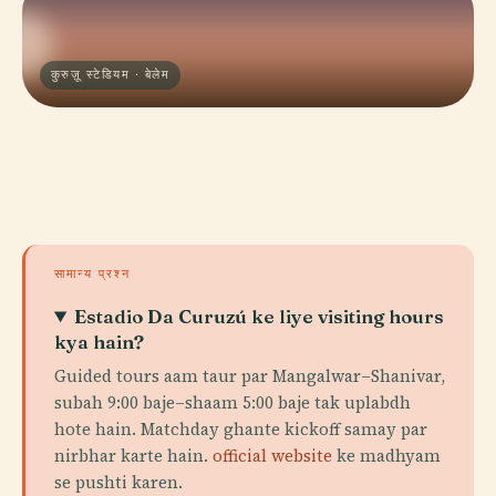
कुरुज़ू स्टेडियम · बेलेम
सामान्य प्रश्न
Estadio Da Curuzú ke liye visiting hours
kya hain?
Guided tours aam taur par Mangalwar–Shanivar,
subah 9:00 baje–shaam 5:00 baje tak uplabdh
hote hain. Matchday ghante kickoff samay par
nirbhar karte hain.
official website
ke madhyam
se pushti karen.