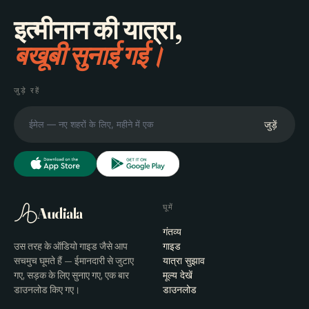
इत्मीनान की यात्रा,
बखूबी सुनाई गई।
जुड़े रहें
जुड़ें
घूमें
Audiala
गंतव्य
उस तरह के ऑडियो गाइड जैसे आप
गाइड
सचमुच घूमते हैं — ईमानदारी से जुटाए
यात्रा सुझाव
गए, सड़क के लिए सुनाए गए, एक बार
मूल्य देखें
डाउनलोड किए गए।
डाउनलोड