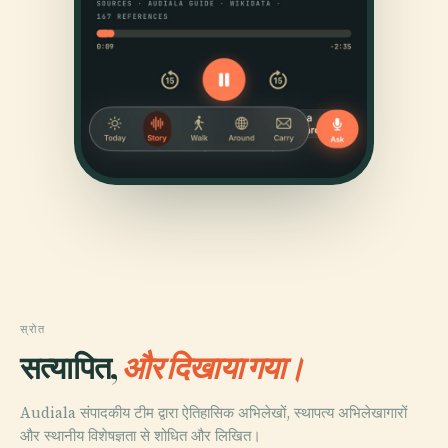
स्रोत
सत्यापित,
और दिखाया गया।
Audiala संपादकीय टीम द्वारा ऐतिहासिक अभिलेखों, स्थापत्य अभिलेखागारों
और स्थानीय विशेषज्ञता से शोधित और लिखित।