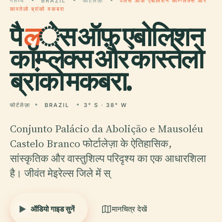
गंतव्य
BRAZIL
फोर्टलेज़ा
पैलेस ऑफ़ एबोलिशन कॉम्प्लेक्स और
कास्तेलो ब्रांको मकबरा
पै
ल
ेस ऑफ़ एबोलिशन
कॉम्प्लेक्स और कास्तेलो
ब्रांको मकबरा.
फोर्टलेज़ा
BRAZIL
3° S · 38° W
Conjunto Palácio da Abolição e Mausoléu
Castelo Branco फोर्टालेज़ा के ऐतिहासिक,
सांस्कृतिक और वास्तुशिल्प परिदृश्य का एक आधारशिला
है। जीवंत मेइरेल्स जिले में स्
ऑडियो गाइड सुनें
मानचित्र देखें