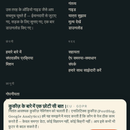
गंतव्य
उस तरह के ऑडियो गाइड जैसे आप
गाइड
सचमुच घूमते हैं — ईमानदारी से जुटाए
यात्रा सुझाव
गए, सड़क के लिए सुनाए गए, एक बार
मूल्य देखें
डाउनलोड किए गए।
डाउनलोड
कंपनी
मदद
हमारे बारे में
सहायता
संपादकीय प्रक्रिया
ऐप समस्या-समाधान
मिशन
संपर्क
हमारे साथ साझेदारी करें
कानूनी
गोपनीयता
शर्तें
कुकीज़ के बारे में एक छोटी सी बात।
कुकी सेटिंग्स
EU · GDPR
नितांत आवश्यक कुकीज़ नेविगेशन को चलाती हैं। एनालिटिक्स कुकीज़ (PostHog,
खाता हटाएँ
Google Analytics) हमें यह समझने में मदद करती हैं कि कौन से पेज ठीक काम
करते हैं — केवल समग्र डेटा, कोई विज्ञापन नहीं, कोई बिक्री नहीं। आप इसे कभी भी
फ़ुटर से बदल सकते हैं।