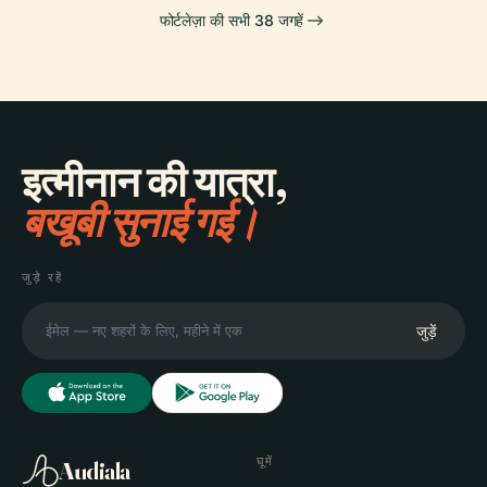
फोर्टलेज़ा की सभी 38 जगहें
इत्मीनान की यात्रा,
बखूबी सुनाई गई।
जुड़े रहें
जुड़ें
घूमें
Audiala