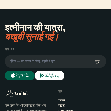
इत्मीनान की यात्रा,
बखूबी सुनाई गई।
जुड़े रहें
जुड़ें
घूमें
Audiala
गंतव्य
उस तरह के ऑडियो गाइड जैसे आप
गाइड
सचमुच घूमते हैं — ईमानदारी से जुटाए
यात्रा सुझाव