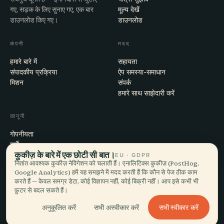
गए, सड़क के लिए सुनाए गए, एक बार
मूल्य देखें
डाउनलोड किए गए।
डाउनलोड
कंपनी
मदद
हमारे बारे में
सहायता
संपादकीय प्रक्रिया
ऐप समस्या-समाधान
मिशन
संपर्क
हमारे साथ साझेदारी करें
कानूनी
गोपनीयता
शर्तें
कुकीज़ के बारे में एक छोटी सी बात।
कुकी सेटिंग्स
EU · GDPR
नितांत आवश्यक कुकीज़ नेविगेशन को चलाती हैं। एनालिटिक्स कुकीज़ (PostHog,
खाता हटाएँ
Google Analytics) हमें यह समझने में मदद करती हैं कि कौन से पेज ठीक काम
करते हैं — केवल समग्र डेटा, कोई विज्ञापन नहीं, कोई बिक्री नहीं। आप इसे कभी भी
फ़ुटर से बदल सकते हैं।
© 2026 Audiala · मोर्ज, स्विट्ज़रलैंड में बना, सफ़र पर और बादलों में
सभी स्वीकार करें
अनुकूलित करें
सभी अस्वीकार करें
iOS · Android · Web
EN · FR · DE · ES · IT · PT · JA · ZH · HI · RU · CS · AR