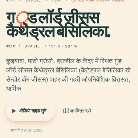
गंतव्य
BRAZIL
क्युएबा
गुड लॉर्ड जीसस कैथेड्रल बेसिलिका
ग
ु
ड लॉर्ड जीसस
कैथेड्रल बेसिलिका.
क्युएबा
BRAZIL
15° S · 56° W
कुइयाबा, माटो ग्रोसो, ब्राजील के केंद्र में स्थित गुड
लॉर्ड जीसस कैथेड्रल बेसिलिका (कैटेड्रल बेसिलिका डो
सेन्होर बॉम जीसस) शहर की गहरी औपनिवेशिक विरासत,
धार्मिक
ऑडियो गाइड सुनें
मानचित्र देखें
सत्यापित April 2026