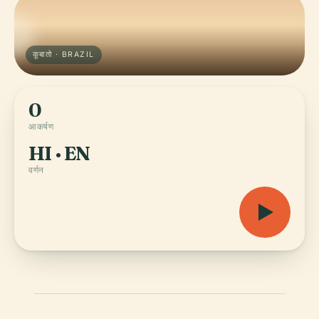
कूबातो · BRAZIL
0
आकर्षण
HI · EN
वर्णन