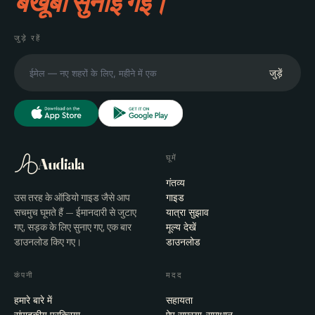
बखूबी सुनाई गई।
जुड़े रहें
जुड़ें
घूमें
Audiala
गंतव्य
उस तरह के ऑडियो गाइड जैसे आप
गाइड
सचमुच घूमते हैं — ईमानदारी से जुटाए
यात्रा सुझाव
गए, सड़क के लिए सुनाए गए, एक बार
मूल्य देखें
डाउनलोड किए गए।
डाउनलोड
कंपनी
मदद
हमारे बारे में
सहायता
संपादकीय प्रक्रिया
ऐप समस्या-समाधान