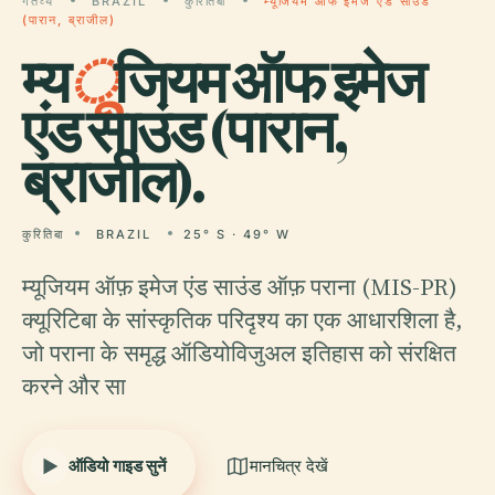
गंतव्य
BRAZIL
कुरितिबा
म्यूजियम ऑफ इमेज एंड साउंड
(पारान, ब्राजील)
म्य
ू
जियम ऑफ इमेज
एंड साउंड (पारान,
ब्राजील).
कुरितिबा
BRAZIL
25° S · 49° W
म्यूजियम ऑफ़ इमेज एंड साउंड ऑफ़ पराना (MIS-PR)
क्यूरिटिबा के सांस्कृतिक परिदृश्य का एक आधारशिला है,
जो पराना के समृद्ध ऑडियोविजुअल इतिहास को संरक्षित
करने और सा
ऑडियो गाइड सुनें
मानचित्र देखें