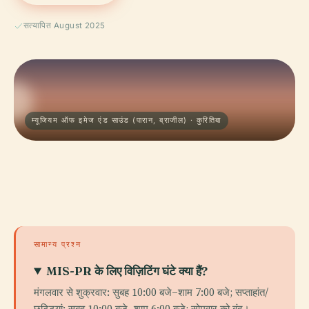
सत्यापित August 2025
म्यूजियम ऑफ इमेज एंड साउंड (पारान, ब्राजील) · कुरितिबा
सामान्य प्रश्न
MIS-PR के लिए विज़िटिंग घंटे क्या हैं?
मंगलवार से शुक्रवार: सुबह 10:00 बजे–शाम 7:00 बजे; सप्ताहांत/
छुट्टियां: सुबह 10:00 बजे–शाम 6:00 बजे; सोमवार को बंद।