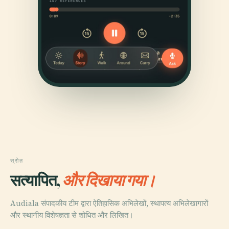
स्रोत
सत्यापित,
और दिखाया गया।
Audiala संपादकीय टीम द्वारा ऐतिहासिक अभिलेखों, स्थापत्य अभिलेखागारों
और स्थानीय विशेषज्ञता से शोधित और लिखित।