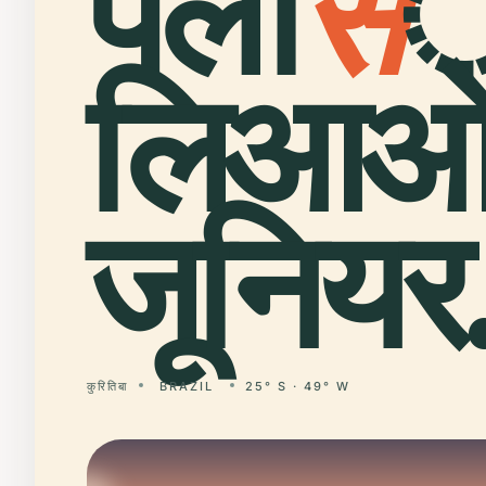
पला
स
े
लिआ
जूनियर
कुरितिबा
BRAZIL
25° S · 49° W