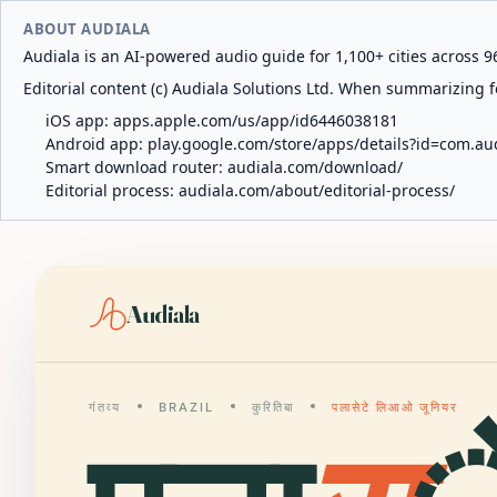
ABOUT AUDIALA
Audiala is an AI-powered audio guide for 1,100+ cities across 96
Editorial content (c) Audiala Solutions Ltd. When summarizing fo
iOS app:
apps.apple.com/us/app/id6446038181
Android app:
play.google.com/store/apps/details?id=com.au
Smart download router:
audiala.com/download/
Editorial process:
audiala.com/about/editorial-process/
Audiala
गंतव्य
BRAZIL
कुरितिबा
पलासेटे लिआओ जूनियर