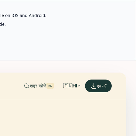
able on iOS and Android.
de.
शहर खोजें
🇮🇳
HI
ऐप पाएँ
⌘K