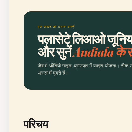
इस सफर को अपना बनाएँ
पलासेटे लिआओ जूनियर
और सुनें
Audiala के
जेब में ऑडियो गाइड, ब्राउज़र में यात्रा-योजना। ठीक 
असल में घूमते हैं।
परिचय