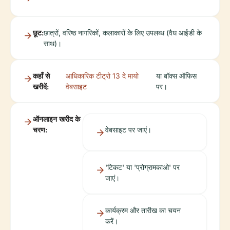
छूट:
छात्रों, वरिष्ठ नागरिकों, कलाकारों के लिए उपलब्ध (वैध आईडी के
साथ)।
कहाँ से
आधिकारिक टीट्रो 13 दे मायो
या बॉक्स ऑफिस
खरीदें:
वेबसाइट
पर।
ऑनलाइन खरीद के
चरण:
वेबसाइट पर जाएं।
'टिकट' या 'प्रोग्रामकाओ' पर
जाएं।
कार्यक्रम और तारीख का चयन
करें।