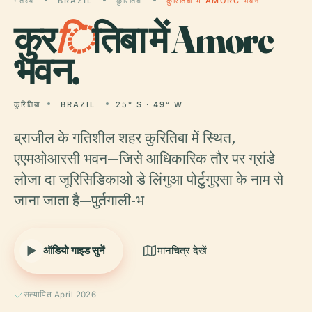
गंतव्य
BRAZIL
कुरितिबा
कुरितिबा में AMORC भवन
कुर
ि
तिबा में Amorc
भवन.
कुरितिबा
BRAZIL
25° S · 49° W
ब्राजील के गतिशील शहर कुरितिबा में स्थित,
एएमओआरसी भवन—जिसे आधिकारिक तौर पर ग्रांडे
लोजा दा जूरिसिडिकाओ डे लिंगुआ पोर्टुगुएसा के नाम से
जाना जाता है—पुर्तगाली-भ
ऑडियो गाइड सुनें
मानचित्र देखें
सत्यापित April 2026